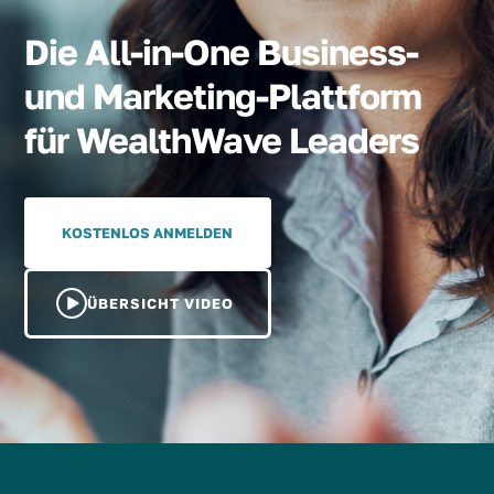
Die All-in-One Business-
und Marketing-Plattform
für WealthWave Leaders
KOSTENLOS ANMELDEN
ÜBERSICHT VIDEO