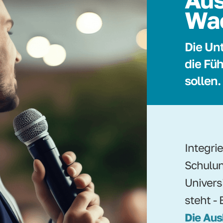
Wa
Die Un
die Füh
sollen.
Integri
Schulun
Univers
steht - 
Die Aus