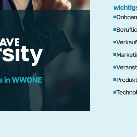
wichtig
Onboard
Berufli
Verkauf
Marketi
Veranst
Produk
Technol