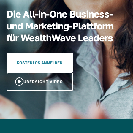
Die All-in-One Business-
und Marketing-Plattform
für WealthWave Leaders
KOSTENLOS ANMELDEN
ÜBERSICHT VIDEO