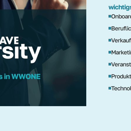
wichtig
Onboard
Berufli
Verkauf
Marketi
Veranst
Produk
Technol