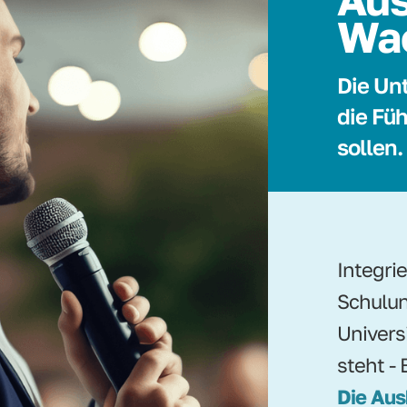
Wa
Die Un
die Füh
sollen.
Integri
Schulun
Univers
steht - 
Die Aus