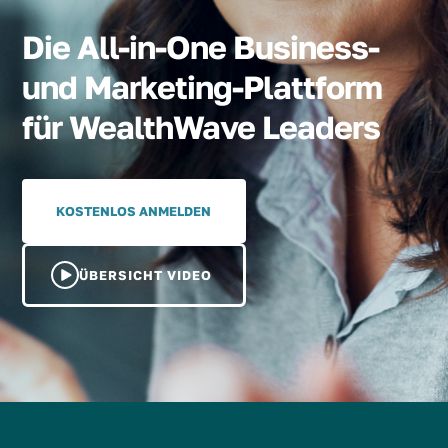
Die All-in-One Business-
und Marketing-Plattform
für WealthWave Leaders
KOSTENLOS ANMELDEN
ÜBERSICHT VIDEO