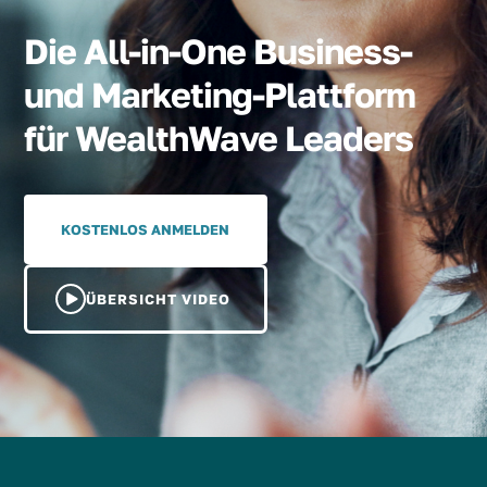
Die All-in-One Business-
und Marketing-Plattform
für WealthWave Leaders
KOSTENLOS ANMELDEN
ÜBERSICHT VIDEO