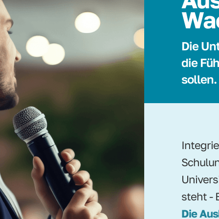
Wa
Die Un
die Füh
sollen.
Integri
Schulun
Univers
steht - 
Die Aus