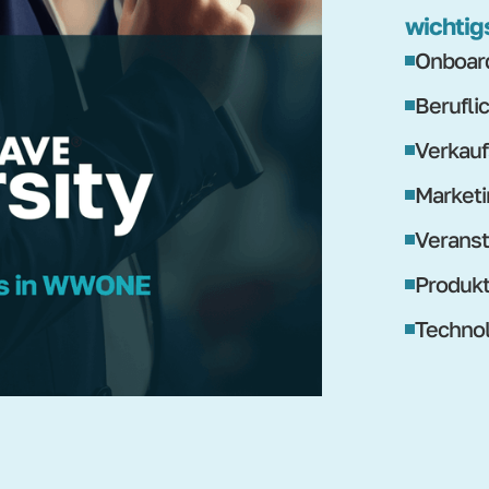
wichtig
Onboard
Berufli
Verkauf
Marketi
Veranst
Produk
Technol