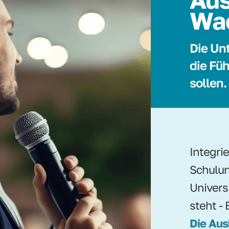
Wa
Die Un
die Füh
sollen.
Integri
Schulun
Univers
steht - 
Die Aus