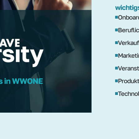
wichtig
Onboard
Berufli
Verkauf
Marketi
Veranst
Produk
Technol