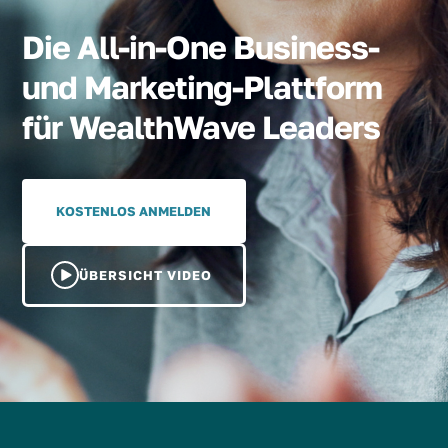
Die All-in-One Business-
und Marketing-Plattform
für WealthWave Leaders
KOSTENLOS ANMELDEN
ÜBERSICHT VIDEO