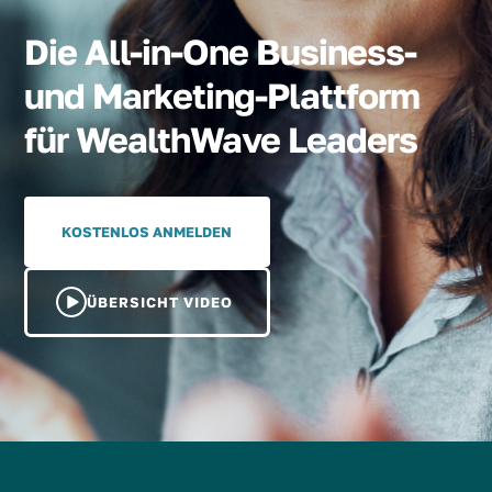
Die All-in-One Business-
und Marketing-Plattform
für WealthWave Leaders
KOSTENLOS ANMELDEN
ÜBERSICHT VIDEO