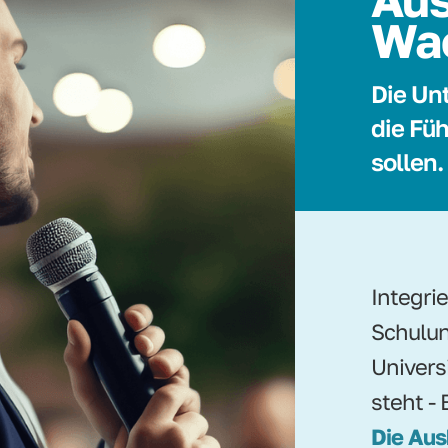
Wa
Die Un
die Füh
sollen.
Integri
Schulun
Univers
steht - 
Die Aus