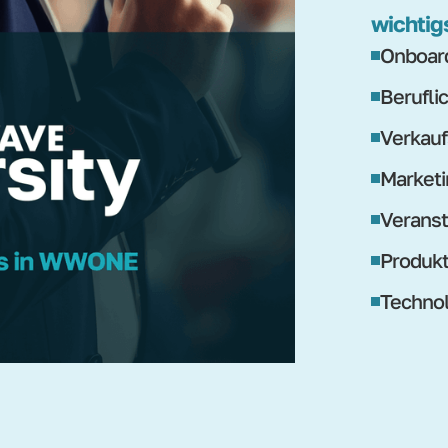
wichtig
Onboard
Berufli
Verkauf
Marketi
Veranst
Produk
Technol