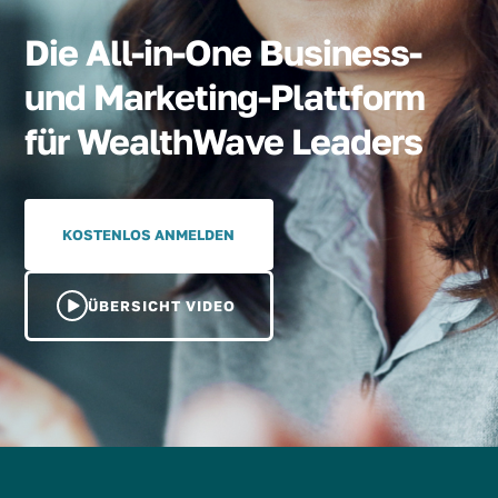
Die All-in-One Business-
und Marketing-Plattform
für WealthWave Leaders
KOSTENLOS ANMELDEN
ÜBERSICHT VIDEO