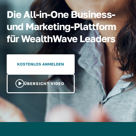
Die All-in-One Business-
und Marketing-Plattform
für WealthWave Leaders
KOSTENLOS ANMELDEN
ÜBERSICHT VIDEO