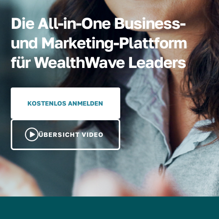
Die All-in-One Business-
und Marketing-Plattform
für WealthWave Leaders
KOSTENLOS ANMELDEN
ÜBERSICHT VIDEO