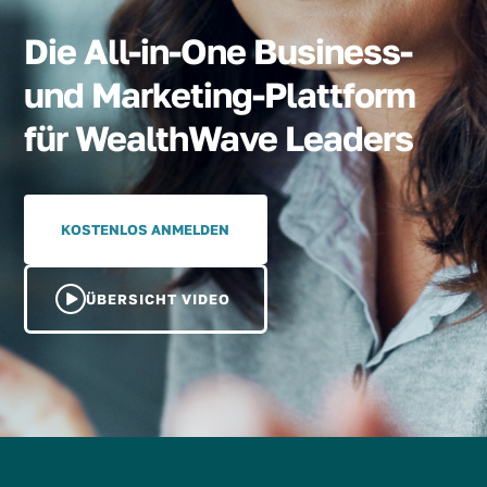
Die All-in-One Business-
und Marketing-Plattform
für WealthWave Leaders
KOSTENLOS ANMELDEN
ÜBERSICHT VIDEO