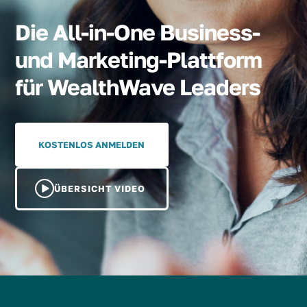
Die All-in-One Business-
und Marketing-Plattform
für WealthWave Leaders
KOSTENLOS ANMELDEN
ÜBERSICHT VIDEO