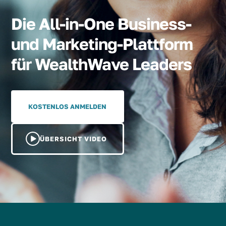
Die All-in-One Business-
und Marketing-Plattform
für WealthWave Leaders
KOSTENLOS ANMELDEN
ÜBERSICHT VIDEO