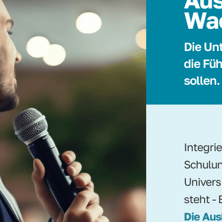
Wa
Die Un
die Füh
sollen.
Integri
Schulun
Univers
steht - 
Die Aus