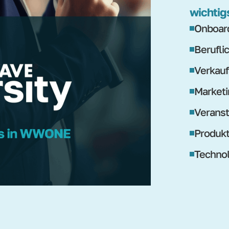
wichtig
Onboard
Berufli
Verkauf
Marketi
Veranst
Produk
Technol