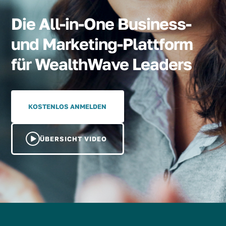
Die All-in-One Business-
und Marketing-Plattform
für WealthWave Leaders
KOSTENLOS ANMELDEN
ÜBERSICHT VIDEO