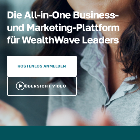
Die All-in-One Business-
und Marketing-Plattform
für WealthWave Leaders
KOSTENLOS ANMELDEN
ÜBERSICHT VIDEO