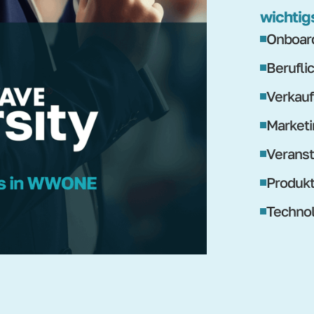
wichtig
Onboard
Berufli
Verkauf
Marketi
Veranst
Produk
Technol