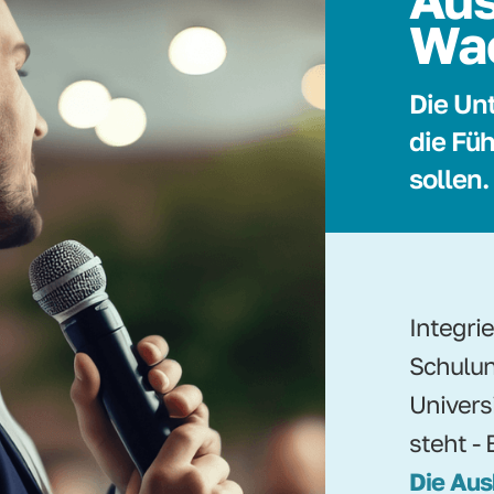
Wa
Die Un
die Füh
sollen.
Integri
Schulun
Univers
steht - 
Die Aus