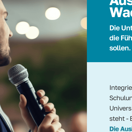
Wa
Die Un
die Füh
sollen.
Integri
Schulun
Univers
steht - 
Die Aus