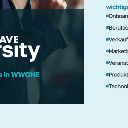
wichtig
Onboard
Berufli
Verkauf
Marketi
Veranst
Produk
Technol