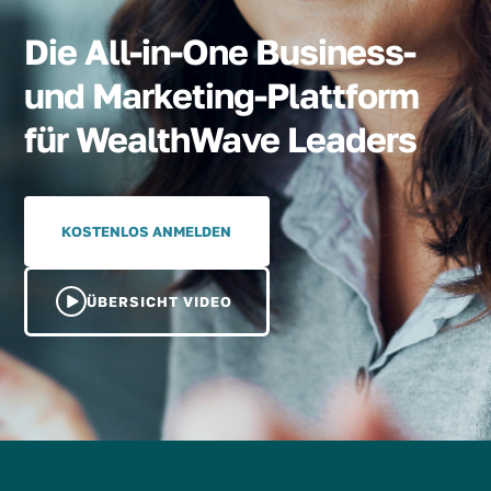
Die All-in-One Business-
und Marketing-Plattform
für WealthWave Leaders
KOSTENLOS ANMELDEN
ÜBERSICHT VIDEO