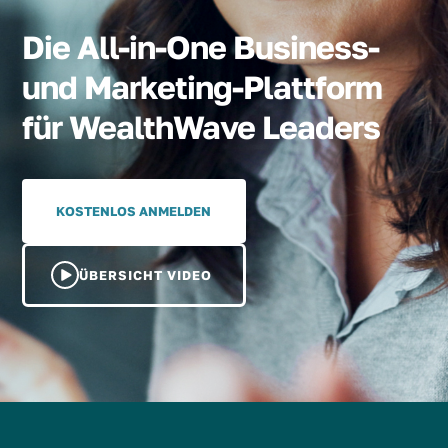
Die All-in-One Business-
und Marketing-Plattform
für WealthWave Leaders
KOSTENLOS ANMELDEN
ÜBERSICHT VIDEO